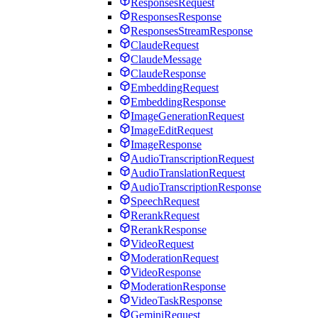
ResponsesRequest
ResponsesResponse
ResponsesStreamResponse
ClaudeRequest
ClaudeMessage
ClaudeResponse
EmbeddingRequest
EmbeddingResponse
ImageGenerationRequest
ImageEditRequest
ImageResponse
AudioTranscriptionRequest
AudioTranslationRequest
AudioTranscriptionResponse
SpeechRequest
RerankRequest
RerankResponse
VideoRequest
ModerationRequest
VideoResponse
ModerationResponse
VideoTaskResponse
GeminiRequest