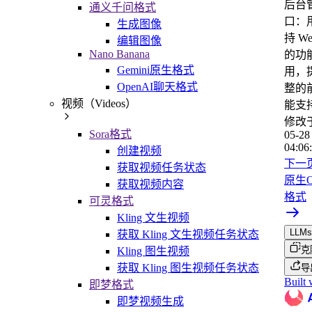
后台
通义千问格式
口：
生成图像
持 W
编辑图像
Nano Banana
的功
Gemini原生格式
用，
OpenAI聊天格式
整的
视频（Videos）
能支
修改
Sora格式
05-28
04:06
创建视频
下一
获取视频任务状态
原生O
获取视频内容
格式
可灵格式
Kling 文生视频
LLMs.
获取 Kling 文生视频任务状态
克
Kling 图生视频
获取 Kling 图生视频任务状态
导
Built 
即梦格式
即梦视频生成