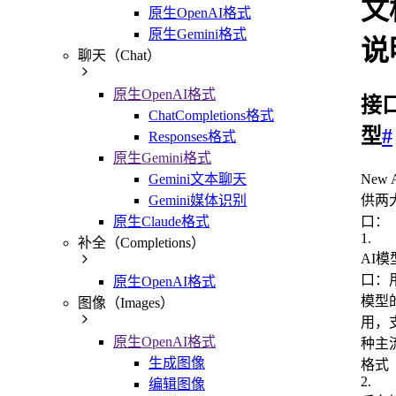
文
原生OpenAI格式
原生Gemini格式
说
聊天（Chat）
原生OpenAI格式
接
ChatCompletions格式
型
#
Responses格式
原生Gemini格式
Gemini文本聊天
New 
Gemini媒体识别
供两
原生Claude格式
口：
1
.
补全（Completions）
AI模
口：用
原生OpenAI格式
模型
图像（Images）
用，
原生OpenAI格式
种主
生成图像
格式
2
.
编辑图像