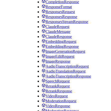
CompletionResponse
ResponseFormat
ResponsesRequest
ResponsesResponse
ResponsesStreamResponse
ClaudeRequest
ClaudeMessage
ClaudeResponse
EmbeddingRequest
EmbeddingResponse
ImageGenerationRequest
ImageEditRequest
ImageResponse
AudioTranscriptionRequest
AudioTranslationRequest
AudioTranscriptionResponse
SpeechRequest
RerankRequest
RerankResponse
VideoRequest
ModerationRequest
VideoResponse
ModerationResponse