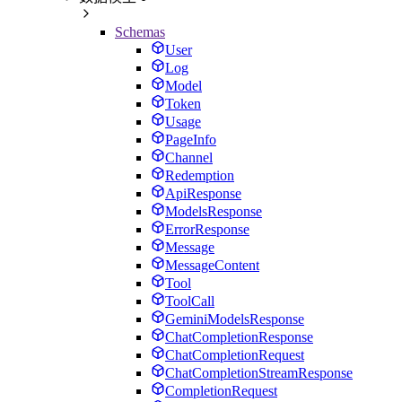
Schemas
User
Log
Model
Token
Usage
PageInfo
Channel
Redemption
ApiResponse
ModelsResponse
ErrorResponse
Message
MessageContent
Tool
ToolCall
GeminiModelsResponse
ChatCompletionResponse
ChatCompletionRequest
ChatCompletionStreamResponse
CompletionRequest