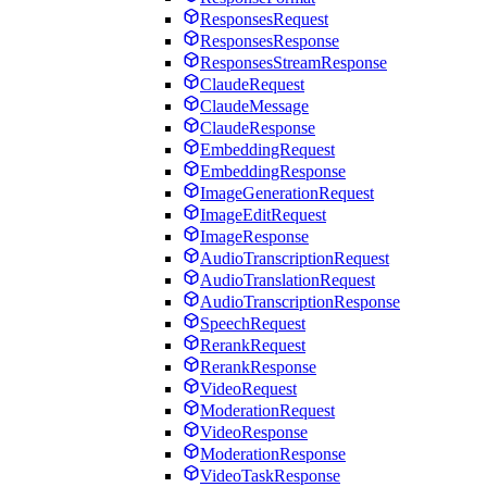
ResponsesRequest
ResponsesResponse
ResponsesStreamResponse
ClaudeRequest
ClaudeMessage
ClaudeResponse
EmbeddingRequest
EmbeddingResponse
ImageGenerationRequest
ImageEditRequest
ImageResponse
AudioTranscriptionRequest
AudioTranslationRequest
AudioTranscriptionResponse
SpeechRequest
RerankRequest
RerankResponse
VideoRequest
ModerationRequest
VideoResponse
ModerationResponse
VideoTaskResponse