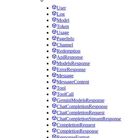
User
Log
Model
Token
Usage
PageInfo
Channel
Redemption
ApiResponse
ModelsResponse
ErrorResponse
Message
MessageContent
Tool
ToolCall
GeminiModelsResponse
ChatCompletionResponse
ChatCompletionRequest
ChatCompletionStreamResponse
CompletionRequest
CompletionResponse
ResponseFormat